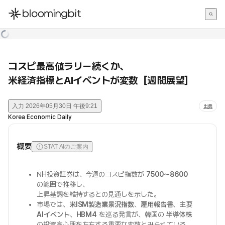
한국어
English
日本語
コスピ最高値ラリー続くか、
米経済指標とAIイベントが変数［週間展望］
入力
2026年05月30日 午後9:21
出典
Korea Economic Daily
概要
STAT AIのご案内
NH投資証券は、今週のコスピ指数が
7500～8600
の範囲で推移し、
上昇基調を維持するとの見通しを示した。
市場では、
米ISM製造業景況指数
、
雇用報告書
、主要
AIイベント
、
HBM4
を巡る発言が、韓国の
半導体株
の投資家心理を左右する重要な変数とみられている。