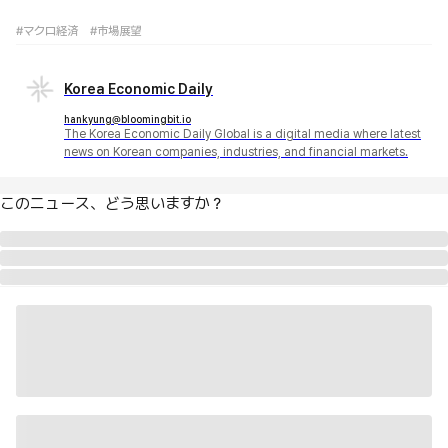
#マクロ経済
#市場展望
Korea Economic Daily
hankyung@bloomingbit.io
The Korea Economic Daily Global is a digital media where latest
news on Korean companies, industries, and financial markets.
このニュース、どう思いますか？