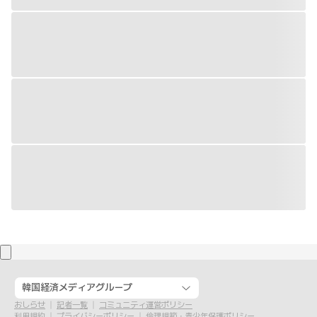
韓国経済メディアグループ
おしらせ
記者一覧
コミュニティ運営ポリシー
利用規約
プライバシーポリシー
倫理規範・青少年保護ポリシー