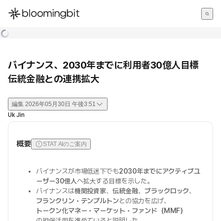
한국어
English
日本語
バイナンス、2030年までに利用者30億人目標
伝統金融との連携拡大
編集
2026年05月30日 午後3:51
Uk Jin
概要
STAT AIのご案内
バイナンスが市場低迷下でも
2030年までにアクティブユ
ーザー30億人
へ拡大する目標を示した。
バイナンスは
機関投資家
、
伝統金融
、
ブラックロック
、
フランクリン・テンプルトン
との協力を広げ、
トークン化マネー・マーケット・ファンド（MMF）
の担保活用を進めていると説明した。