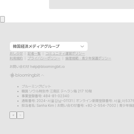
韓国経済メディアグループ
おしらせ
記者一覧
コミュニティ運営ポリシー
利用規約
プライバシーポリシー
倫理規範・青少年保護ポリシー
お問い合わせ
help@bloomingbit.io
ブルーミングビット
韓国 ソウル特別市 江南区 テヘラン路 217 10階
事業登録番号: 484-81-02340
通販番号: 2024-서울강남-01131
|
オンライン新聞登録番号: 서울,아537
担当者名: Sanha Kim
|
お問い合わせ番号: +82-2-554-7002
|
青少年保護