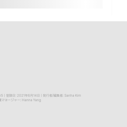
65
|
登録日: 2021年6月14日
|
発行者/編集者: Sanha Kim
マネージャー: Hanna Yang