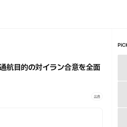
Pi
通航目的の対イラン合意を全面
出典