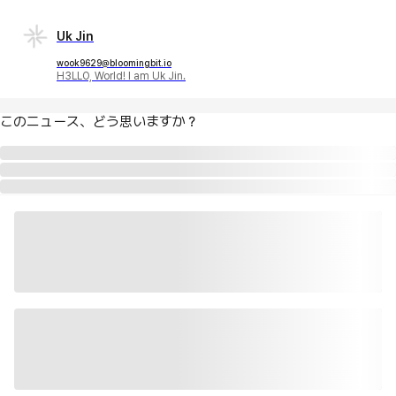
Uk Jin
wook9629@bloomingbit.io
H3LLO, World! I am Uk Jin.
このニュース、どう思いますか？