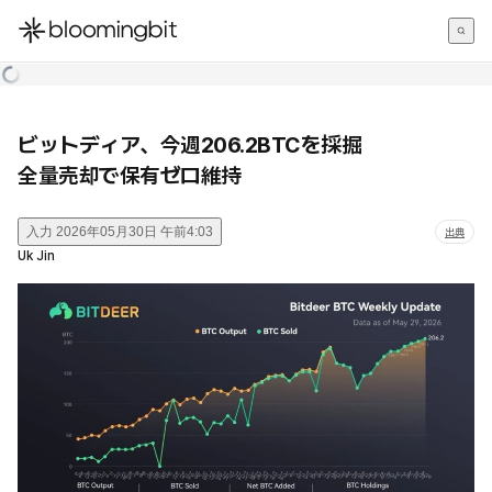
한국어
English
日本語
ビットディア、今週206.2BTCを採掘
全量売却で保有ゼロ維持
入力
2026年05月30日 午前4:03
出典
Uk Jin