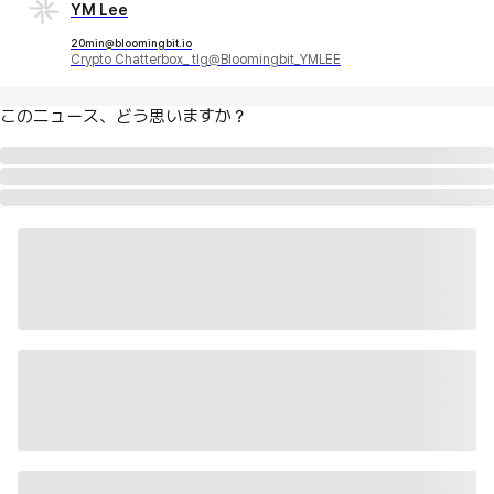
YM Lee
20min@bloomingbit.io
Crypto Chatterbox_ tlg@Bloomingbit_YMLEE
このニュース、どう思いますか？