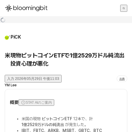
한국어
English
日本語
PiCK
米現物ビットコインETFで1億2529万ドル純流出
投資心理が悪化
入力
2026年05月29日 午後11:03
出典
YM Lee
概要
STAT AIのご案内
米国の現物
ビットコインETF
12本で、計
1億2529万ドルの純流出
が発生した。
IBIT
、
FBTC
、
ARKB
、
MSBT
、
GBTC
、
BTC