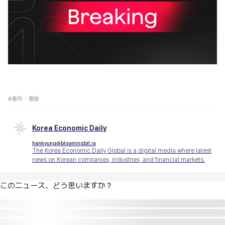
#事件・事故
Korea Economic Daily
hankyung@bloomingbit.io
The Korea Economic Daily Global is a digital media where latest
news on Korean companies, industries, and financial markets.
このニュース、どう思いますか？