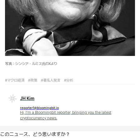
写真：シンシア・ルミス氏のXより
#マクロ経済
#政策
#著名人発言
#分析
JH Kim
reporter1@bloomingbit.io
Hi, I'm a Bloomingbit reporter, bringing you the latest
cryptocurrency news.
このニュース、どう思いますか？