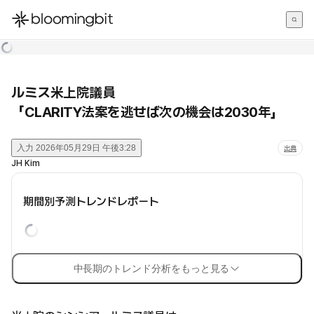
한국어
English
日本語
ルミス米上院議員
「CLARITY法案を逃せば次の機会は2030年」
入力
2026年05月29日 午後3:28
出典
JH Kim
期間別予測トレンドレポート
中長期のトレンド分析をもっと見る