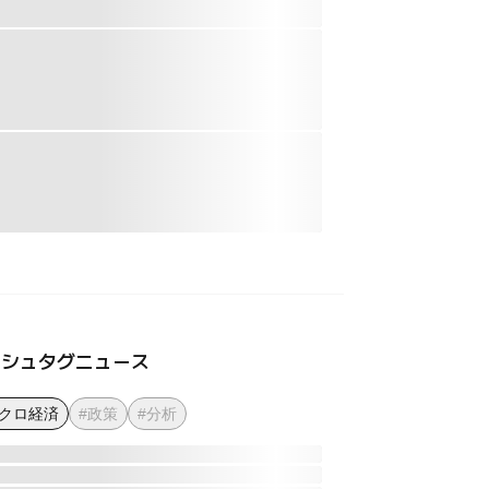
ッシュタグニュース
マクロ経済
#政策
#分析