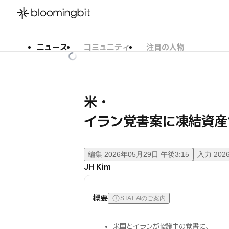
ニュース
コミュニティ
注目の人物
한국어
English
日本語
米・
イラン覚書案に凍結資産
編集
2026年05月29日 午後3:15
入力
202
JH Kim
概要
STAT AIのご案内
米国とイランが協議中の覚書に、