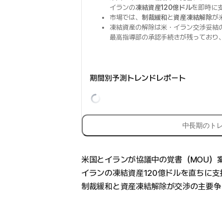
イランの
凍結資産120億ドル
を即時に
市場では、
制裁緩和
と
資産凍結解除
が
凍結資産の解除は米・イラン交渉妥結
最高指導部の承認手続きが残っており
期間別予測トレンドレポート
中長期のト
米国とイランが協議中の覚書（MOU）
イランの凍結資産120億ドルを直ちに
制裁緩和と資産凍結解除が交渉の主要争