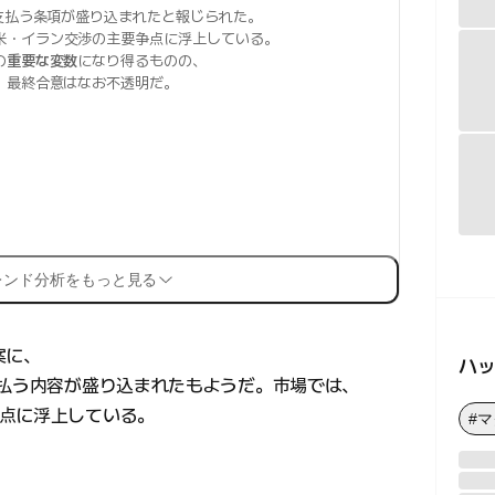
支払う条項が盛り込まれたと報じられた。
米・イラン交渉の主要争点に浮上している。
の
重要な変数
になり得るものの、
、最終合意はなお不透明だ。
レンド分析をもっと見る
案に、
ハ
支払う内容が盛り込まれたもようだ。市場では、
点に浮上している。
#