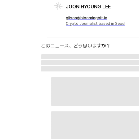
JOON HYOUNG LEE
gilson@bloomingbit.io
Crypto Journalist based in Seoul
このニュース、どう思いますか？