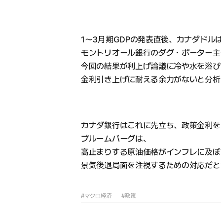
1〜3月期GDPの発表直後、カナダド
モントリオール銀行のダグ・ポーター主
今回の結果が利上げ論議に冷や水を浴び
金利引き上げに耐える余力がないと分析
カナダ銀行はこれに先立ち、政策金利を2
ブルームバーグは、
高止まりする原油価格がインフレに及ぼ
景気後退局面を注視するための対応だと
#マクロ経済
#政策