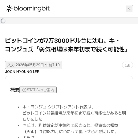
한국어
English
日本語
ビットコインが7万3000ドル台に沈む、キ・
ヨンジュ氏「弱気相場は来年初まで続く可能性」
入力
2026年05月29日 午前7:19
出典
JOON HYOUNG LEE
概要
STAT AIのご案内
キ・ヨンジュ クリプトクアント代表は、
ビットコイン弱気相場
が来年初まで続く可能性があると明
らかにした。
同氏は、
利益確定
が連鎖的に起きると、投資家の
損益
（PnL）
は約18カ月にわたって低下すると説明した。
キ氏は、