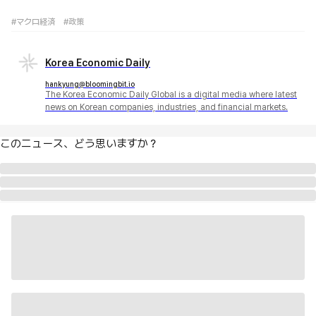
#マクロ経済
#政策
Korea Economic Daily
hankyung@bloomingbit.io
The Korea Economic Daily Global is a digital media where latest
news on Korean companies, industries, and financial markets.
このニュース、どう思いますか？