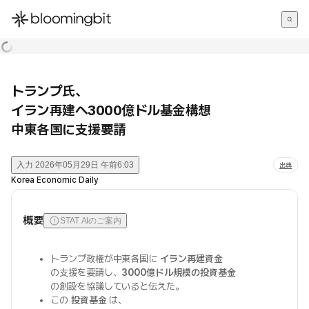
한국어
English
日本語
トランプ氏、
イラン再建へ3000億ドル基金構想
中東各国に支援要請
入力
2026年05月29日 午前6:03
出典
Korea Economic Daily
概要
STAT AIのご案内
トランプ政権が中東各国に
イラン再建資金
の支援を要請し、
3000億ドル規模の投資基金
の創設を協議していると伝えた。
この
投資基金
は、