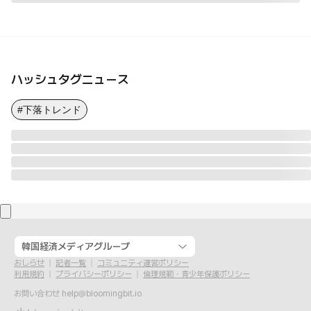
ハッシュタグニュース
#下落トレンド
韓国経済メディアグループ
おしらせ
記者一覧
コミュニティ運営ポリシー
利用規約
プライバシーポリシー
倫理規範・青少年保護ポリシー
お問い合わせ
help@bloomingbit.io