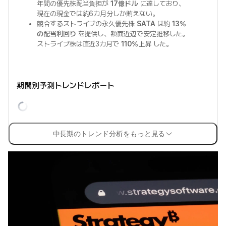
年間の優先株配当負担が
17億ドル
に達しており、
現在の現金では約6カ月分しか賄えない。
競合するストライブの永久優先株
SATA
は約
13%
の配当利回り
を提供し、額面近辺で安定推移した。
ストライブ株は直近3カ月で
110%上昇
した。
期間別予測トレンドレポート
中長期のトレンド分析をもっと見る