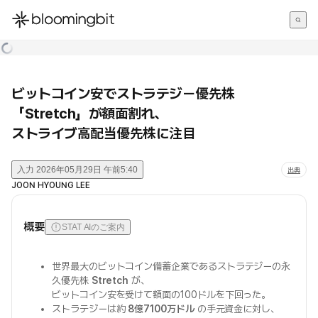
한국어
English
日本語
ビットコイン安でストラテジー優先株
「Stretch」が額面割れ、
ストライブ高配当優先株に注目
入力
2026年05月29日 午前5:40
出典
JOON HYOUNG LEE
概要
STAT AIのご案内
世界最大のビットコイン備蓄企業であるストラテジーの永
久優先株
Stretch
が、
ビットコイン安を受けて額面の100ドルを下回った。
ストラテジーは約
8億7100万ドル
の手元資金に対し、