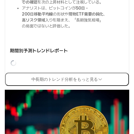
での確認
を次の上昇材料として注視している。
アナリストは、ビットコインが
50日・
200日移動平均線
の形状や
現物ETF需要の鈍化
、
高リスク領域
入りを踏まえ、「長期強気相場」
の局面ではないと評価した。
期間別予測トレンドレポート
中長期のトレンド分析をもっと見る