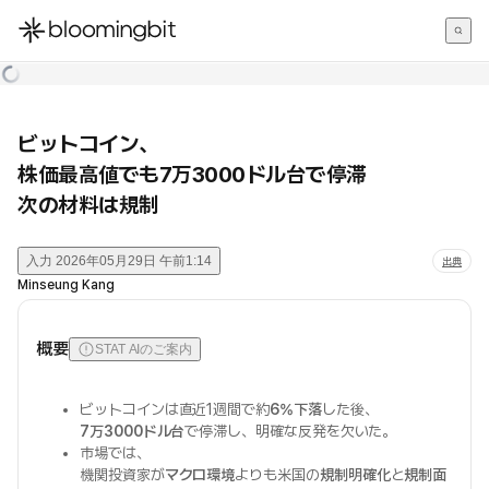
한국어
English
日本語
ビットコイン、
株価最高値でも7万3000ドル台で停滞
次の材料は規制
入力
2026年05月29日 午前1:14
出典
Minseung Kang
概要
STAT AIのご案内
ビットコインは直近1週間で約
6%下落
した後、
7万3000ドル台
で停滞し、明確な反発を欠いた。
市場では、
機関投資家が
マクロ環境
よりも米国の
規制明確化
と
規制面