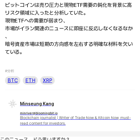
ビットコインは売り圧力と現物ETF需要の鈍化を背景に高
リスク領域に入ったと分析していた。
現物ETFへの需要が弱まり、
市場がイラン関連のニュースに即座に反応しなくなるなか
、
暗号資産市場は短期の方向感を左右する明確な材料を欠い
ている。
#分析
BTC
ETH
XRP
Minseung Kang
minriver@bloomingbit.io
Blockchain journalist | Writer of Trade Now & Altcoin Now, must-
read content for investors.
このニュース、どう思いますか？