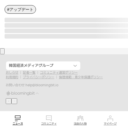
#アップデート
韓国経済メディアグループ
おしらせ
記者一覧
コミュニティ運営ポリシー
利用規約
プライバシーポリシー
倫理規範・青少年保護ポリシー
お問い合わせ
help@bloomingbit.io
ニュース
コミュニティ
注目の人物
マイページ