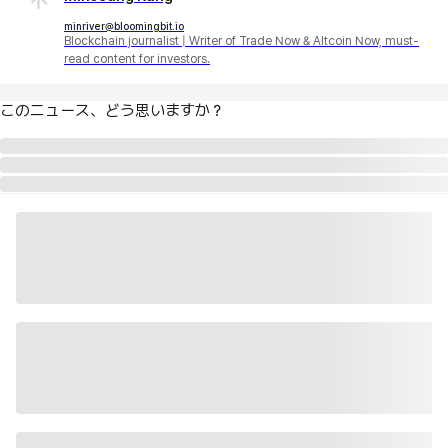
minriver@bloomingbit.io
Blockchain journalist | Writer of Trade Now & Altcoin Now, must-
read content for investors.
このニュース、どう思いますか？