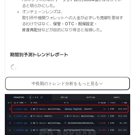
ると明らかにした。
オンチェーンレンズは、
取引所や機関ウォレットへの入金が必ずしも
売却
を意味す
るわけではなく、
保管・OTC・担保設定・
資産再配分
などが目的になり得ると指摘した。
期間別予測トレンドレポート
中長期のトレンド分析をもっと見る