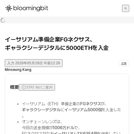
한국어
English
日本語
イーサリアム準備企業FGネクサス、
ギャラクシーデジタルに5000ETHを入金
入力
2026年05月29日 午前12:26
出典
Minseung Kang
概要
STAT AIのご案内
イーサリアム（ETH）準備企業の
FGネクサス
が、
ギャラクシーデジタル
に
イーサリアム5000個
を入金した
。
オンチェーンレンズは、
今回の送金規模が
1006万ドル
で、
FGネクサスがなお
イーサリアム1万6354個
を保有してい