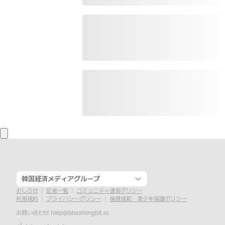
韓国経済メディアグループ
おしらせ
記者一覧
コミュニティ運営ポリシー
利用規約
プライバシーポリシー
倫理規範・青少年保護ポリシー
お問い合わせ
help@bloomingbit.io