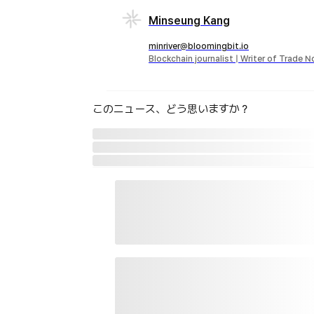
Minseung Kang
minriver@bloomingbit.io
Blockchain journalist | Writer of Trade 
このニュース、どう思いますか？