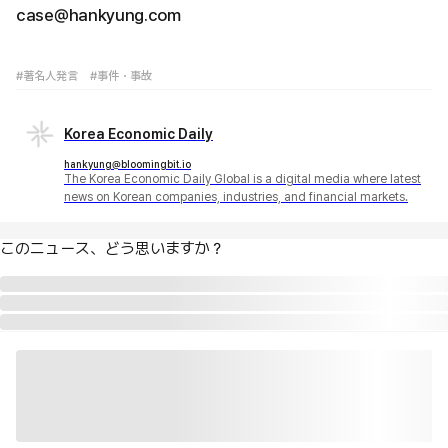
case@hankyung.com
#著名人発言
#事件・事故
Korea Economic Daily
hankyung@bloomingbit.io
The Korea Economic Daily Global is a digital media where latest
news on Korean companies, industries, and financial markets.
このニュース、どう思いますか？