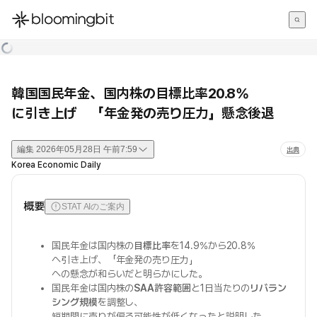
한국어
English
日本語
韓国国民年金、国内株の目標比率20.8%
に引き上げ 「年金発の売り圧力」懸念後退
編集
2026年05月28日 午前7:59
出典
Korea Economic Daily
概要
STAT AIのご案内
国民年金は国内株の
目標比率
を14.9%から20.8%
へ引き上げ、「年金発の売り圧力」
への懸念が和らいだと明らかにした。
国民年金は国内株の
SAA許容範囲
と1日当たりの
リバラン
シング規模
を調整し、
短期間に売りが偏る可能性が低くなったと説明した。