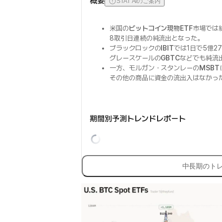
概要
STAT AIのご案内
米国の
ビットコイン現物ETF
市場では
8取引日連続の純流出となった。
ブラックロックの
IBIT
では1日で5億2
グレースケールの
GBTC
などでも純流
一方、モルガン・スタンレーの
MSBT
その他の商品に資金の流出入はなかっ
期間別予測トレンドレポート
中長期のト