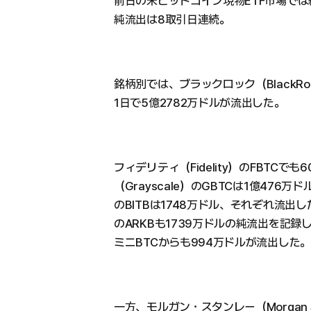
前日の米ビットコイン現物ETF市場では
純流出は8取引日連続。
銘柄別では、ブラックロック（BlackRo
1日で5億2782万ドルが流出した。
フィデリティ（Fidelity）のFBTC
（Grayscale）のGBTCは1億476万
のBITBは1748万ドル、それぞれ流出した
のARKBも1739万ドルの純流出を記
ミニBTCからも994万ドルが流出した。
一方、モルガン・スタンレー（Morgan St