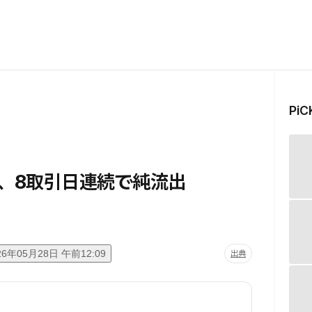
Pi
F、8取引日連続で純流出
26年05月28日 午前12:09
出典