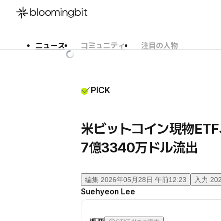
ニュース
コミュニティ
注目の人物
한국어
English
日本語
PiCK
米ビットコイン現物ET
7億3340万ドル流出
編集
2026年05月28日 午前12:23
入力
20
Suehyeon Lee