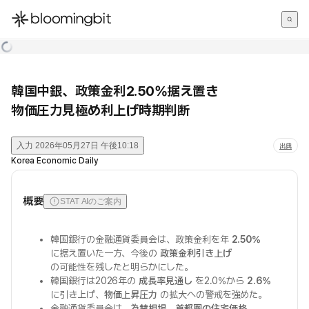
한국어
English
日本語
韓国中銀、政策金利2.50%据え置き
物価圧力見極め利上げ時期判断
入力
2026年05月27日 午後10:18
出典
Korea Economic Daily
概要
STAT AIのご案内
韓国銀行の金融通貨委員会は、政策金利を年
2.50%
に据え置いた一方、今後の
政策金利引き上げ
の可能性を残したと明らかにした。
韓国銀行は2026年の
成長率見通し
を2.0%から
2.6%
に引き上げ、
物価上昇圧力
の拡大への警戒を強めた。
金融通貨委員会は、
為替相場
、
首都圏の住宅価格
、