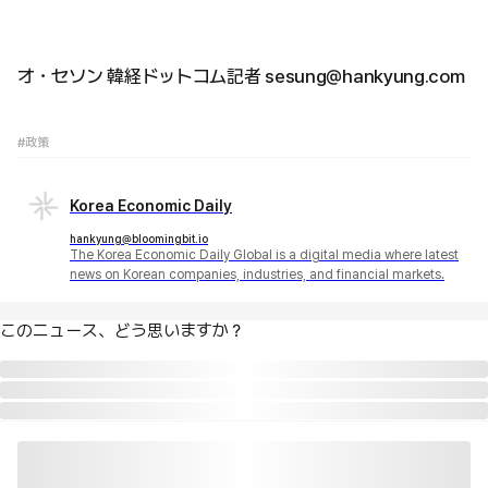
オ・セソン 韓経ドットコム記者 sesung@hankyung.com
#政策
Korea Economic Daily
hankyung@bloomingbit.io
The Korea Economic Daily Global is a digital media where latest
news on Korean companies, industries, and financial markets.
このニュース、どう思いますか？