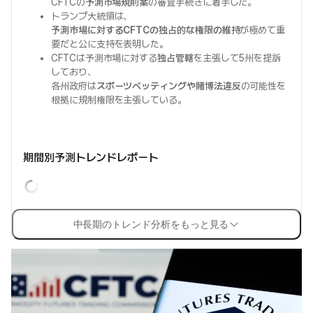
CFTCの
予測市場規則案
の審査手続きに着手した。
トランプ大統領は、
予測市場に対するCFTCの独占的な権限の維持
が極めて重
要だと公に支持を表明した。
CFTCは予測市場に対する
独占管轄
を主張して5州を提訴
しており、
各州政府は
スポーツベッティングや賭博法違反
の可能性を
根拠に規制権限を主張している。
期間別予測トレンドレポート
中長期のトレンド分析をもっと見る