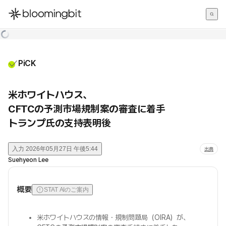
한국어
English
日本語
PiCK
米ホワイトハウス、
CFTCの予測市場規制案の審査に着手
トランプ氏の支持表明後
入力
2026年05月27日 午後5:44
出典
Suehyeon Lee
概要
STAT AIのご案内
米ホワイトハウスの情報・規制問題局（OIRA）が、