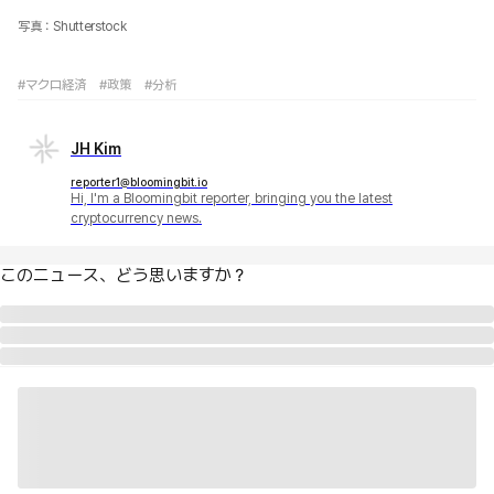
写真：Shutterstock
#マクロ経済
#政策
#分析
JH Kim
reporter1@bloomingbit.io
Hi, I'm a Bloomingbit reporter, bringing you the latest
cryptocurrency news.
このニュース、どう思いますか？