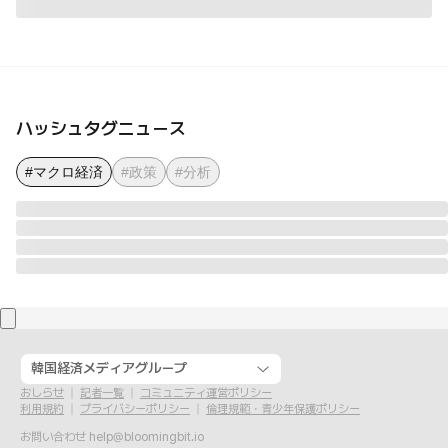
ハッシュタグニュース
#マクロ経済
#政策
#分析
韓国経済メディアグループ
おしらせ
記者一覧
コミュニティ運営ポリシー
利用規約
プライバシーポリシー
倫理規範・青少年保護ポリシー
お問い合わせ
help@bloomingbit.io