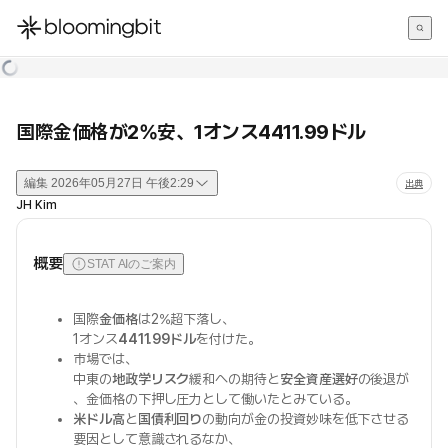
한국어
English
日本語
国際金価格が2%安、1オンス4411.99ドル
編集
2026年05月27日 午後2:29
出典
JH Kim
概要
STAT AIのご案内
国際
金価格
は2%超下落し、
1オンス
4411.99ドル
を付けた。
市場では、
中東の
地政学リスク
緩和への期待と
安全資産選好
の後退が
、金価格の下押し圧力として働いたとみている。
米ドル高
と
国債利回り
の動向が金の投資妙味を低下させる
要因として意識されるなか、