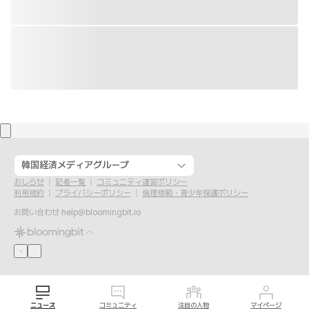
韓国経済メディアグループ
おしらせ
記者一覧
コミュニティ運営ポリシー
利用規約
プライバシーポリシー
倫理規範・青少年保護ポリシー
お問い合わせ
help@bloomingbit.io
ニュース
コミュニティ
注目の人物
マイページ