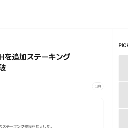
Pi
ETHを追加ステーキング
破
出典
の
ステーキング
規模を拡大した。