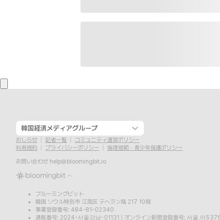
韓国経済メディアグループ
おしらせ
記者一覧
コミュニティ運営ポリシー
利用規約
プライバシーポリシー
倫理規範・青少年保護ポリシー
お問い合わせ
help@bloomingbit.io
ブルーミングビット
韓国 ソウル特別市 江南区 テヘラン路 217 10階
事業登録番号: 484-81-02340
通販番号: 2024-서울강남-01131
|
オンライン新聞登録番号: 서울,아537