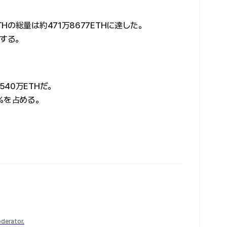
の総量は約471万8677ETHに達した。
当する。
40万ETHだ。
%を占める。
derator.