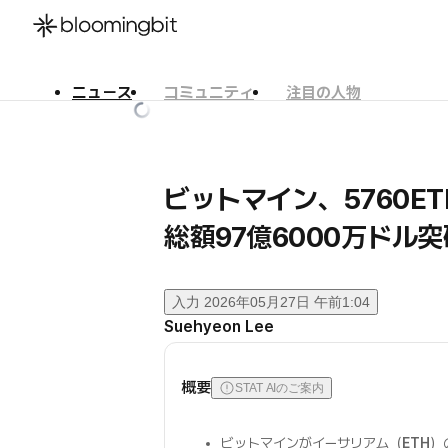
ニュース
コミュニティ
注目の人物
한국어
English
日本語
ビットマイン、5760
総額97億6000万ドル突
入力
2026年05月27日 午前1:04
Suehyeon Lee
概要
STAT AIのご案内
ビットマインがイーサリアム（
ETH
）