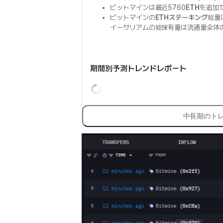
ビットマインは最近5760
ETH
を追加
ビットマインの
ETHステーキング
総量
イーサリアムの総保有量は流通量全体の
期間別予測トレンドレポート
中長期のト