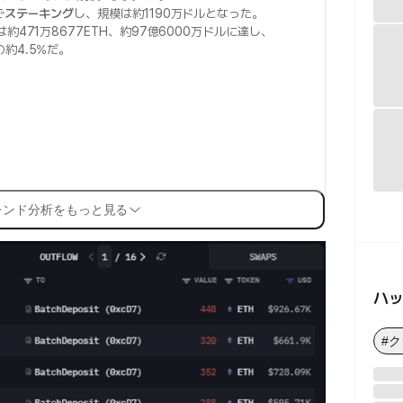
で
ステーキング
し、規模は約1190万ドルとなった。
は約471万8677ETH、約97億6000万ドルに達し、
約4.5%だ。
レンド分析をもっと見る
ハ
#