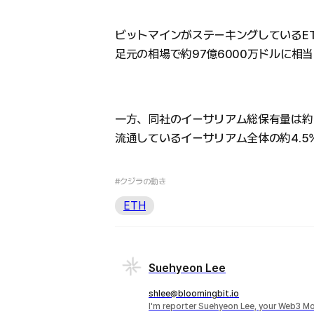
ビットマインがステーキングしているETH
足元の相場で約97億6000万ドルに相
一方、同社のイーサリアム総保有量は約5
流通しているイーサリアム全体の約4.5
#クジラの動き
ETH
Suehyeon Lee
shlee@bloomingbit.io
I'm reporter Suehyeon Lee, your Web3 Mo