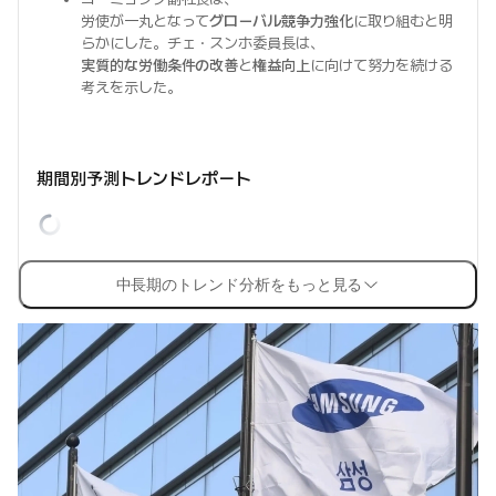
労使が一丸となって
グローバル競争力強化
に取り組むと明
らかにした。チェ・スンホ委員長は、
実質的な労働条件の改善
と
権益向上
に向けて努力を続ける
考えを示した。
期間別予測トレンドレポート
中長期のトレンド分析をもっと見る