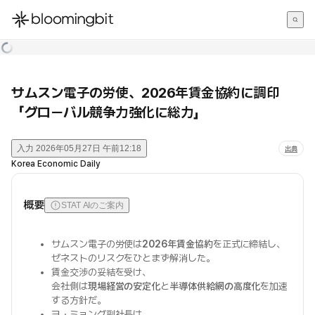
한국어
English
日本語
サムスン電子の労使、2026年賃金協約に調印
「グローバル競争力強化に総力」
入力
2026年05月27日 午前12:18
出典
Korea Economic Daily
概要
STAT AIのご案内
サムスン電子の労使は
2026年賃金協約
を正式に締結し、
ゼネストのリスクをひとまず解消した。
賃金交渉の妥結を受け、
会社側は
現場経営の安定化
と
半導体供給網の高度化
を加速
する方針だ。
ヨ・ミョング副社長は、