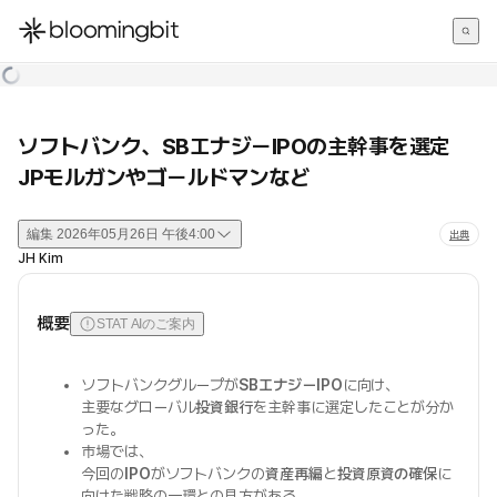
한국어
English
日本語
ソフトバンク、SBエナジーIPOの主幹事を選定
JPモルガンやゴールドマンなど
編集
2026年05月26日 午後4:00
出典
JH Kim
概要
STAT AIのご案内
ソフトバンクグループが
SBエナジーIPO
に向け、
主要なグローバル
投資銀行
を主幹事に選定したことが分か
った。
市場では、
今回の
IPO
がソフトバンクの
資産再編
と
投資原資の確保
に
向けた戦略の一環との見方がある。