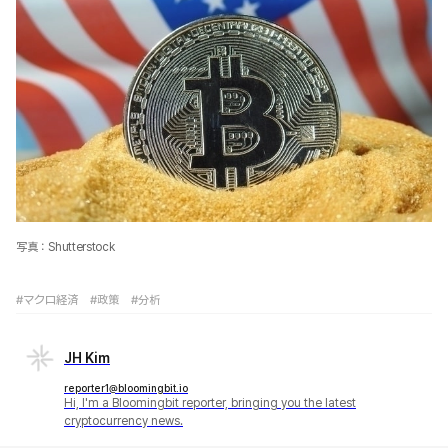
写真：Shutterstock
#マクロ経済
#政策
#分析
JH Kim
reporter1@bloomingbit.io
Hi, I'm a Bloomingbit reporter, bringing you the latest
cryptocurrency news.