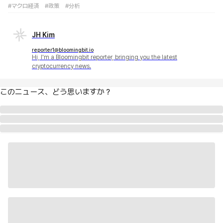
#マクロ経済
#政策
#分析
JH Kim
reporter1@bloomingbit.io
Hi, I'm a Bloomingbit reporter, bringing you the latest
cryptocurrency news.
このニュース、どう思いますか？