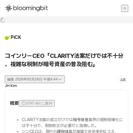
한국어
English
日本語
PiCK
コインリーCEO「CLARITY法案だけでは不十分
、複雑な税制が暗号資産の普及阻む」
編集
2026年05月26日 午後4:44
出典
JH Kim
概要
STAT AIのご案内
CLARITY法案の成立だけでは
暗号資産
業界の規制明確化に
は不十分で、税制改正が必要だと指摘した。
シンCEOは、現行の
課税体系
が複雑で非効率的なうえ、