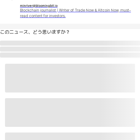
minriver@bloomingbit.io
Blockchain journalist | Writer of Trade Now & Altcoin Now, must-
read content for investors.
このニュース、どう思いますか？