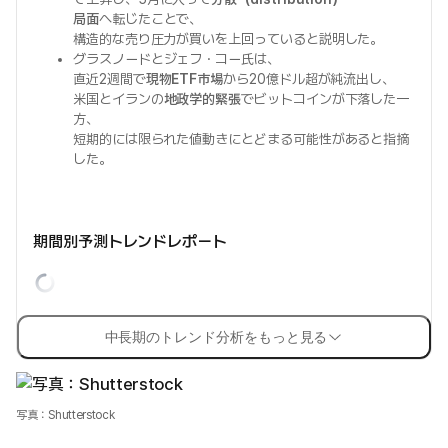
局面
へ転じたことで、
構造的な売り圧力が買いを上回っていると説明した。
グラスノードとジェフ・コー氏は、
直近2週間で
現物ETF市場
から20億ドル超が純流出し、
米国とイランの
地政学的緊張
でビットコインが下落した一
方、
短期的には限られた値動きにとどまる可能性があると指摘
した。
期間別予測トレンドレポート
中長期のトレンド分析をもっと見る
写真：Shutterstock