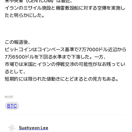
米中央軍（CENTCOM）は最近、
イランのミサイル施設と機雷敷設船に対する空爆を実施し
たと明らかにした。
この報道後、
ビットコインはコインベース基準で7万7000ドル近辺から
7万6500ドルを下回る水準まで下落した。一方、
市場では米国とイランの停戦交渉の可能性がなお残ってい
るとして、
短期的には限られた値動きにとどまるとの見方もある。
#分析
BTC
Suehyeon Lee