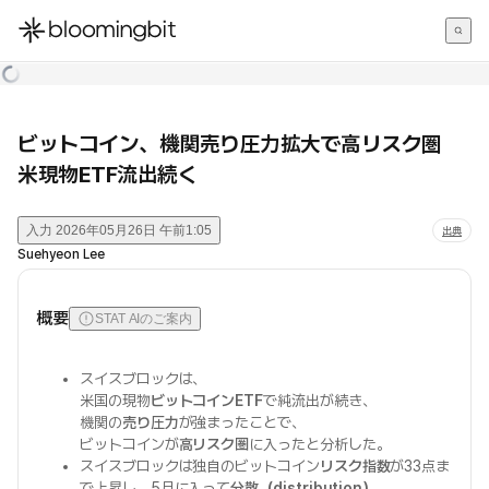
한국어
English
日本語
ビットコイン、機関売り圧力拡大で高リスク圏
米現物ETF流出続く
入力
2026年05月26日 午前1:05
出典
Suehyeon Lee
概要
STAT AIのご案内
スイスブロックは、
米国の現物
ビットコインETF
で純流出が続き、
機関の
売り圧力
が強まったことで、
ビットコインが
高リスク圏
に入ったと分析した。
スイスブロックは独自のビットコイン
リスク指数
が33点ま
で上昇し、5月に入って
分散（distribution）