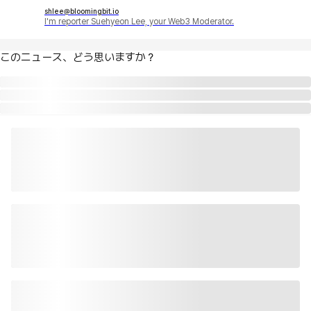
shlee@bloomingbit.io
I'm reporter Suehyeon Lee, your Web3 Moderator.
このニュース、どう思いますか？