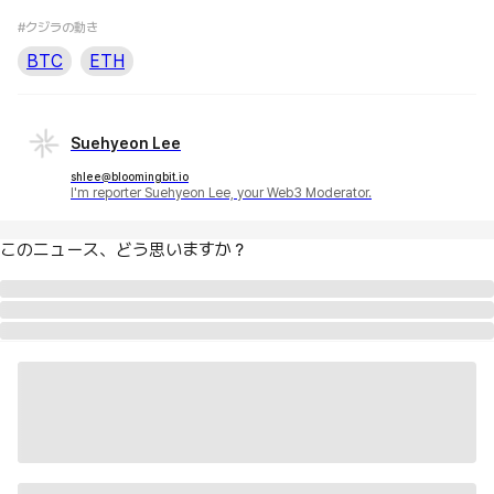
#クジラの動き
BTC
ETH
Suehyeon Lee
shlee@bloomingbit.io
I'm reporter Suehyeon Lee, your Web3 Moderator.
このニュース、どう思いますか？