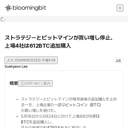
한국어
English
日本語
ストラテジーとビットマインが買い増し停止、
上場4社は612BTC追加購入
入力
2026年05月25日 午後9:39
出典
Suehyeon Lee
概要
STAT AIのご案内
ストラテジーとビットマインが暗号資産の追加購入を止め
る一方、上場企業の一部は
ビットコイン（BTC）
の買い増しを続けた。
5月18日から5月24日にかけて上場4社が計
612
BTC
を追加購入し、
足元の相場で約
4750万ドル
に相当した。