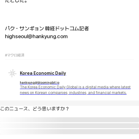
だとした。
パク・サンギョン 韓経ドットコム記者
highseoul@hankyung.com
#マクロ経済
Korea Economic Daily
hankyung@bloomingbit.io
The Korea Economic Daily Global is a digital media where latest
news on Korean companies, industries, and financial markets.
このニュース、どう思いますか？