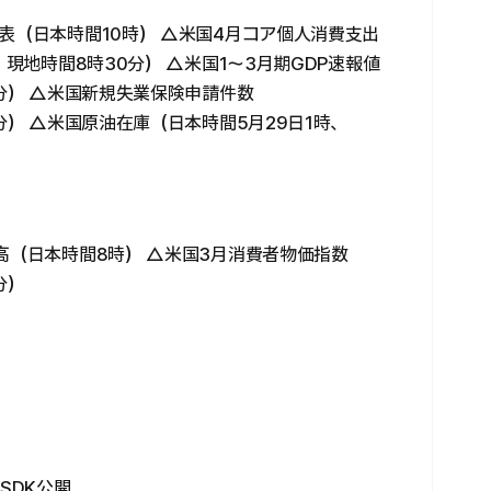
発表（日本時間10時） △米国4月コア個人消費支出
、現地時間8時30分） △米国1〜3月期GDP速報値
0分） △米国新規失業保険申請件数
分） △米国原油在庫（日本時間5月29日1時、
上高（日本時間8時） △米国3月消費者物価指数
分）
SDK公開