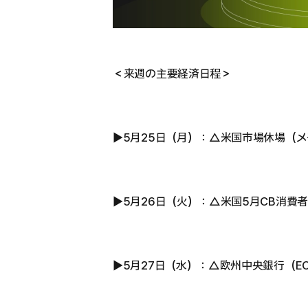
＜来週の主要経済日程＞
▶︎5月25日（月）：△米国市場休場（
▶︎5月26日（火）：△米国5月CB消費
▶︎5月27日（水）：△欧州中央銀行（E