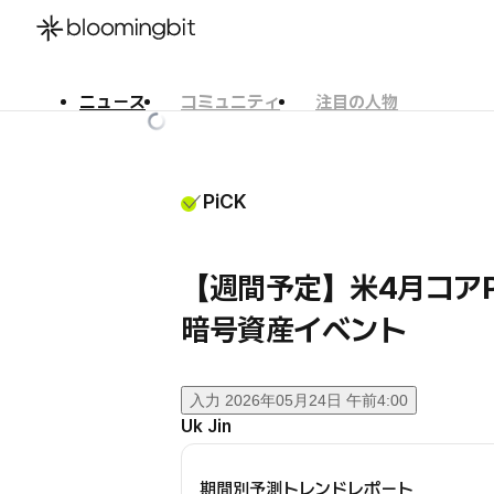
ニュース
コミュニティ
注目の人物
한국어
English
日本語
PiCK
【週間予定】米4月コア
暗号資産イベント
入力
2026年05月24日 午前4:00
Uk Jin
期間別予測トレンドレポート