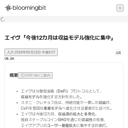
한국어
English
日本語
エイヴ「今後12カ月は収益モデル強化に集中」
入力
2026年05月23日 午後8:57
出典
Uk Jin
概要
STAT AIのご案内
エイヴは分散型金融（
DeFi
）プロトコルとして、
収益モデル
を強化する方針を示した。
スタニ・クレチョフ氏は、持続可能で一貫した
収益
が、
DeFiを堅固な
事業モデル
へ進化させる要素だと述べた。
エイヴは今後12カ月、
収益源の拡大と多角化
、
独自ステーブルコイン
GHO
を通じた
収益性
の改善、
エイヴアプリの
ユーザー基盤拡大
に集中する計画だ。