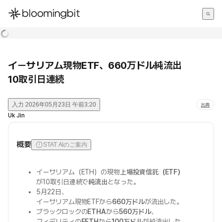
한국어
English
日本語
イーサリアム現物ETF、660万ドル純流出
10取引日連続
入力
2026年05月23日 午前3:20
出典
Uk Jin
概要
STAT AIのご案内
イーサリアム（ETH）の現物
上場投資信託（ETF）
が10取引日連続で
純流出
となった。
5月22日、
イーサリアム現物ETFから
660万ドル
が流出した。
ブラックロックの
ETHA
から
560万ドル
、
フィデリティの
FETH
から
100万ドル
が純流出した。