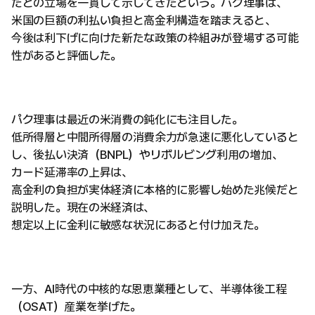
だとの立場を一貫して示してきたという。パク理事は、
米国の巨額の利払い負担と高金利構造を踏まえると、
今後は利下げに向けた新たな政策の枠組みが登場する可能
性があると評価した。
パク理事は最近の米消費の鈍化にも注目した。
低所得層と中間所得層の消費余力が急速に悪化していると
し、後払い決済（BNPL）やリボルビング利用の増加、
カード延滞率の上昇は、
高金利の負担が実体経済に本格的に影響し始めた兆候だと
説明した。現在の米経済は、
想定以上に金利に敏感な状況にあると付け加えた。
一方、AI時代の中核的な恩恵業種として、半導体後工程
（OSAT）産業を挙げた。