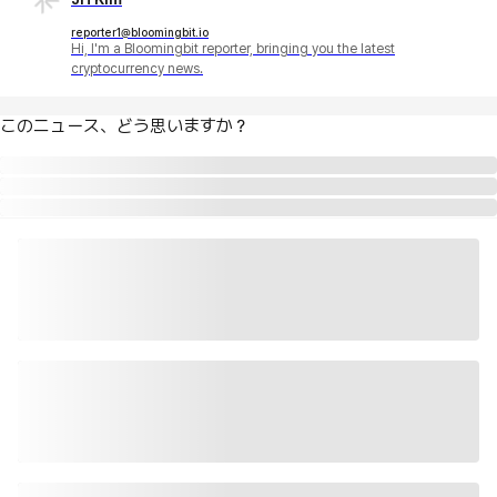
reporter1@bloomingbit.io
Hi, I'm a Bloomingbit reporter, bringing you the latest
cryptocurrency news.
このニュース、どう思いますか？