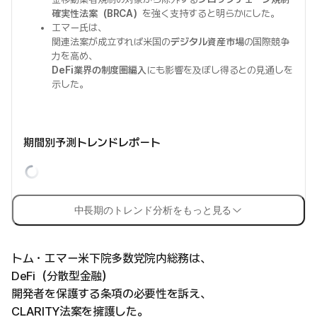
確実性法案（BRCA）
を強く支持すると明らかにした。
エマー氏は、
関連法案が成立すれば米国の
デジタル資産市場
の国際競争
力を高め、
DeFi業界の制度圏編入
にも影響を及ぼし得るとの見通しを
示した。
期間別予測トレンドレポート
中長期のトレンド分析をもっと見る
トム・エマー米下院多数党院内総務は、
DeFi（分散型金融）
開発者を保護する条項の必要性を訴え、
CLARITY法案を擁護した。