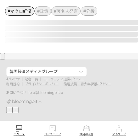
#マクロ経済
#政策
#著名人発言
#分析
韓国経済メディアグループ
おしらせ
記者一覧
コミュニティ運営ポリシー
利用規約
プライバシーポリシー
倫理規範・青少年保護ポリシー
お問い合わせ
help@bloomingbit.io
ニュース
コミュニティ
注目の人物
マイページ