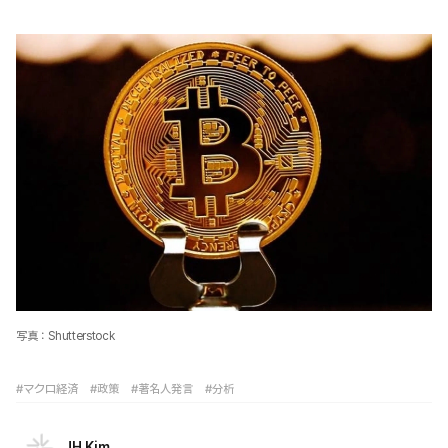
写真：Shutterstock
#マクロ経済
#政策
#著名人発言
#分析
JH Kim