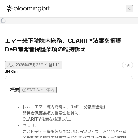
한국어
English
日本語
エマー米下院院内総務、CLARITY法案を擁護
DeFi開発者保護条項の維持訴え
入力
2026年05月22日 午後1:11
出典
JH Kim
概要
STAT AIのご案内
トム・エマー院内総務は、
DeFi（分散型金融）
開発者保護条項
の重要性を訴え、
CLARITY法案
を擁護した。
同氏は、
カストディー権限を持たないDeFiソフトウエア開発者を資
金移動業者規制の対象から除外する
ブロックチェーン規制