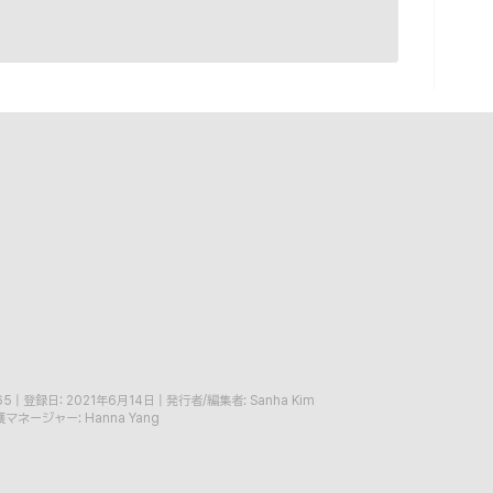
65
|
登録日: 2021年6月14日
|
発行者/編集者: Sanha Kim
マネージャー: Hanna Yang