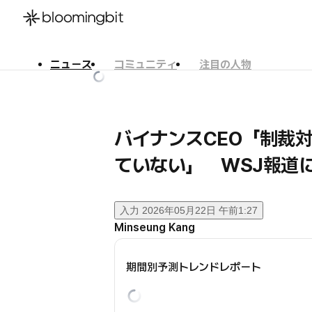
ニュース
コミュニティ
注目の人物
한국어
English
日本語
バイナンスCEO「制裁
ていない」 WSJ報道
入力
2026年05月22日 午前1:27
Minseung Kang
期間別予測トレンドレポート