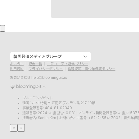
韓国経済メディアグループ
おしらせ
記者一覧
コミュニティ運営ポリシー
利用規約
プライバシーポリシー
倫理規範・青少年保護ポリシー
お問い合わせ
help@bloomingbit.io
ブルーミングビット
韓国 ソウル特別市 江南区 テヘラン路 217 10階
事業登録番号: 484-81-02340
通販番号: 2024-서울강남-01131
|
オンライン新聞登録番号: 서울,아537
担当者名: Sanha Kim
|
お問い合わせ番号: +82-2-554-7002
|
青少年保護