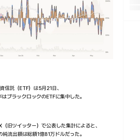
信託（ETF）は5月21日、
半はブラックロックのETFに集中した。
2日にX（旧ツイッター）で公表した集計によると、
場の純流出額は総額1億81万ドルだった。