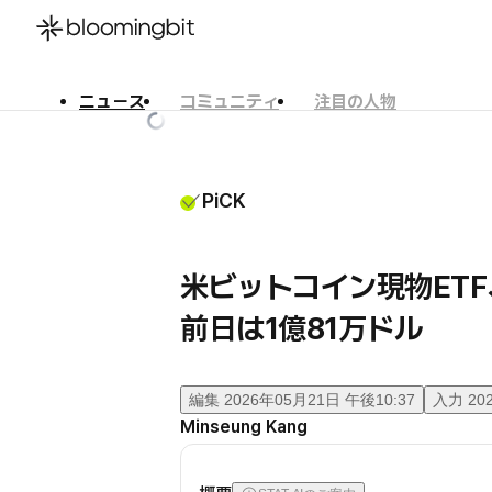
ニュース
コミュニティ
注目の人物
한국어
English
日本語
PiCK
米ビットコイン現物ET
前日は1億81万ドル
編集
2026年05月21日 午後10:37
入力
20
Minseung Kang