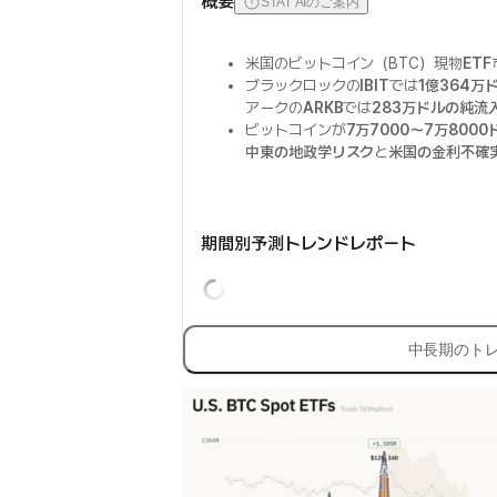
概要
STAT AIのご案内
米国のビットコイン（BTC）現物
ETF
ブラックロックの
IBIT
では
1億364万
アークの
ARKB
では
283万ドルの純流
ビットコインが
7万7000〜7万800
中東の地政学リスク
と
米国の金利不確
期間別予測トレンドレポート
中長期のト