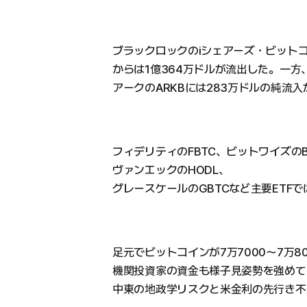
ブラックロックのiシェアーズ・ビットコ
からは1億364万ドルが流出した。一方
アークのARKBには283万ドルの純流
フィデリティのFBTC、ビットワイズのB
ヴァンエックのHODL、
グレースケールのGBTCなど主要ETF
足元でビットコインが7万7000〜7万
機関投資家の資金も様子見姿勢を強めて
中東の地政学リスクと米金利の先行き不