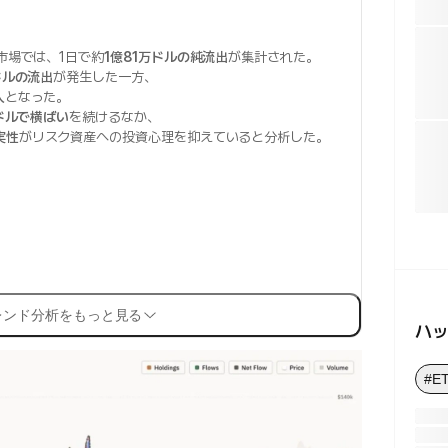
市場では、1日で約
1億81万ドルの純流出
が集計された。
ドルの流出
が発生した一方、
入
となった。
0ドルで横ばい
を続けるなか、
実性
がリスク資産への投資心理を抑えていると分析した。
レンド分析をもっと見る
ハ
#E