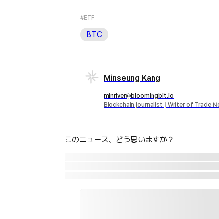
#ETF
BTC
Minseung Kang
minriver@bloomingbit.io
Blockchain journalist | Writer of Trade 
このニュース、どう思いますか？