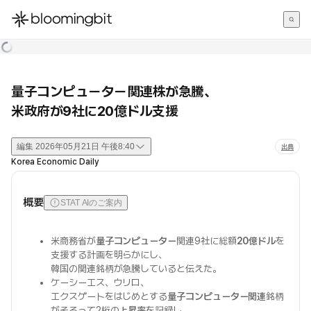
한국어
English
日本語
量子コンピューター関連株が急騰、
米政府が9社に20億ドル支援
編集
2026年05月21日 午後8:40
出典
Korea Economic Daily
概要
STAT AIのご案内
米商務省が
量子コンピューター
関連9社に総額
20億ドル
を
支援する計画を明らかにし、
韓国の関連銘柄が急騰していると伝えた。
ケーシーエス、ウリロ、
エクスゲートをはじめとする
量子コンピューター関連
銘柄
がそろって2桁の
上昇率
を記録し、