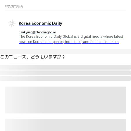
#マクロ経済
Korea Economic Daily
hankyung@bloomingbit.io
The Korea Economic Daily Global is a digital media where latest
news on Korean companies, industries, and financial markets.
このニュース、どう思いますか？