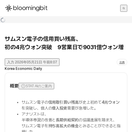
한국어
English
日本語
サムスン電子の信用買い残高、
初の4兆ウォン突破 9営業日で9031億ウォン増
入力
2026年05月21日 午前8:07
出典
Korea Economic Daily
概要
STAT AIのご案内
サムスン電子の
信用取引買い残高
が史上初めて
4兆ウォン
を突破し、個人の
借入投資
需要が急増した。
アナリストは、
半導体
市況
の改善と
長期供給契約
の協議進展を踏まえ、
サムスン電子を
持ち高拡大の機会
とみることができると指
摘した。