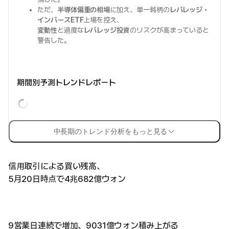
ただ、
半導体偏重の相場
に加え、単一銘柄の
レバレッジ・
インバースETF
上場を控え、
変動性
と過度な
レバレッジ投資
のリスクが高まっていると
警告した。
期間別予測トレンドレポート
中長期のトレンド分析をもっと見る
信用取引による買い残高、
5月20日時点で4兆682億ウォン
9営業日連続で増加、9031億ウォン積み上がる