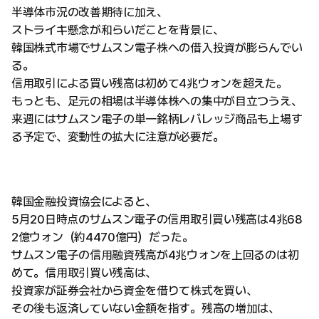
半導体市況の改善期待に加え、
ストライキ懸念が和らいだことを背景に、
韓国株式市場でサムスン電子株への借入投資が膨らんでい
る。
信用取引による買い残高は初めて4兆ウォンを超えた。
もっとも、足元の相場は半導体株への集中が目立つうえ、
来週にはサムスン電子の単一銘柄レバレッジ商品も上場す
る予定で、変動性の拡大に注意が必要だ。
韓国金融投資協会によると、
5月20日時点のサムスン電子の信用取引買い残高は4兆68
2億ウォン（約4470億円）だった。
サムスン電子の信用融資残高が4兆ウォンを上回るのは初
めて。信用取引買い残高は、
投資家が証券会社から資金を借りて株式を買い、
その後も返済していない金額を指す。残高の増加は、