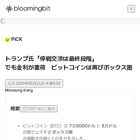
한국어
English
日本語
PiCK
トランプ氏「停戦交渉は最終段階」
でも金利が重荷 ビットコインは再びボックス圏
入力
2026年05月21日 午前5:02
Minseung Kang
概要
STAT AIのご案内
ビットコイン（BTC）は
7万6000ドル
と
8万ドル
の間で上下する
ボックス圏
の値動きが続くとの見方を示した。