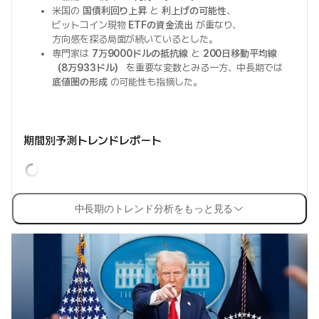
米国の
国債利回り上昇
と
利上げの可能性
、
ビットコイン現物
ETFの資金流出
が重なり、
方向感を探る局面が続いているとした。
専門家は
7万9000ドルの抵抗線
と
200日移動平均線
（8万933ドル）
を重要な変数とみる一方、中長期では
底値圏の形成
の可能性も指摘した。
期間別予測トレンドレポート
中長期のトレンド分析をもっと見る