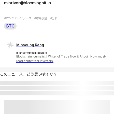
minriver@bloomingbit.io
#オンチェーンデータ
#市場展望
#分析
BTC
Minseung Kang
minriver@bloomingbit.io
Blockchain journalist | Writer of Trade Now & Altcoin Now, must-
read content for investors.
このニュース、どう思いますか？