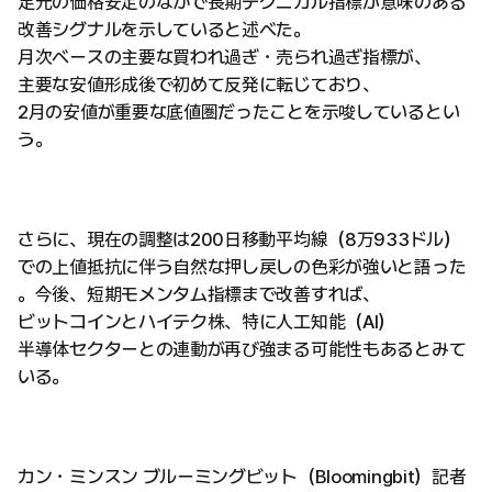
足元の価格安定のなかで長期テクニカル指標が意味のある
改善シグナルを示していると述べた。
月次ベースの主要な買われ過ぎ・売られ過ぎ指標が、
主要な安値形成後で初めて反発に転じており、
2月の安値が重要な底値圏だったことを示唆しているとい
う。
さらに、現在の調整は200日移動平均線（8万933ドル）
での上値抵抗に伴う自然な押し戻しの色彩が強いと語った
。今後、短期モメンタム指標まで改善すれば、
ビットコインとハイテク株、特に人工知能（AI）
半導体セクターとの連動が再び強まる可能性もあるとみて
いる。
カン・ミンスン ブルーミングビット（Bloomingbit）記者