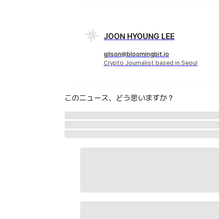
JOON HYOUNG LEE
gilson@bloomingbit.io
Crypto Journalist based in Seoul
このニュース、どう思いますか？