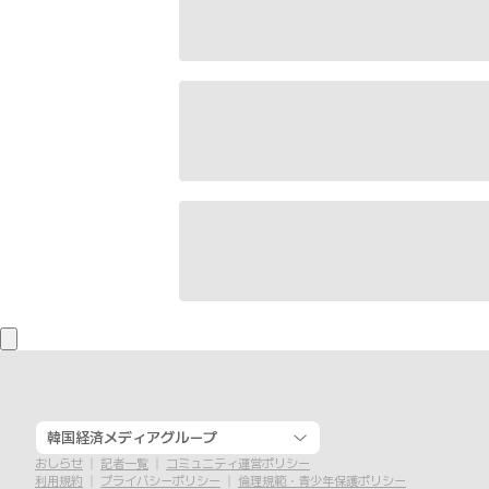
韓国経済メディアグループ
おしらせ
記者一覧
コミュニティ運営ポリシー
利用規約
プライバシーポリシー
倫理規範・青少年保護ポリシー