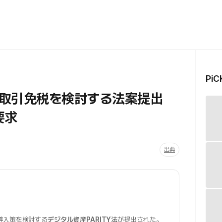
Pi
額取引免税を検討する法案提出
要求
出典
導入策を検討する
デジタル資産PARITY法
が提出された。