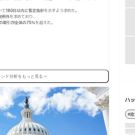
いて
180日以内に暫定指針
を示すよう求めた。
税例外
を求めており、
の取引が全体の75%
を超えた。
レンド分析をもっと見る
ハ
#政