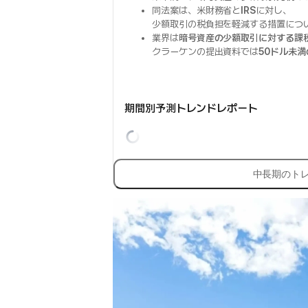
同法案は、米財務省と
IRS
に対し、
少額取引の税負担を軽減する措置につ
業界は
暗号資産の少額取引に対する課
クラーケンの提出資料では
50ドル未満
期間別予測トレンドレポート
中長期のト