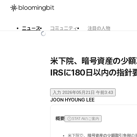
ニュース
コミュニティ
注目の人物
한국어
English
日本語
米下院、暗号資産の少
IRSに180日以内の指針
入力
2026年05月21日 午前3:43
JOON HYOUNG LEE
概要
STAT AIのご案内
米下院で、
暗号資産の少額取引免税
の