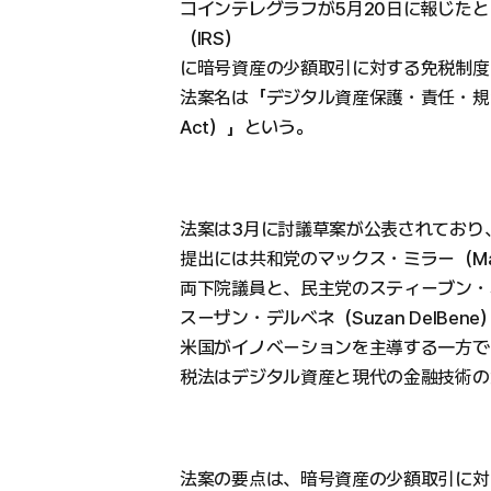
コインテレグラフが5月20日に報じたと
（IRS）
に暗号資産の少額取引に対する免税制度
法案名は「デジタル資産保護・責任・規制
Act）」という。
法案は3月に討議草案が公表されており
提出には共和党のマックス・ミラー（Max M
両下院議員と、民主党のスティーブン・ホース
スーザン・デルベネ（Suzan DelB
米国がイノベーションを主導する一方で
税法はデジタル資産と現代の金融技術の
法案の要点は、暗号資産の少額取引に対