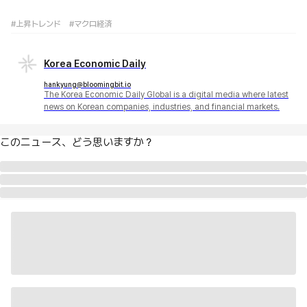
#上昇トレンド
#マクロ経済
Korea Economic Daily
hankyung@bloomingbit.io
The Korea Economic Daily Global is a digital media where latest
news on Korean companies, industries, and financial markets.
このニュース、どう思いますか？