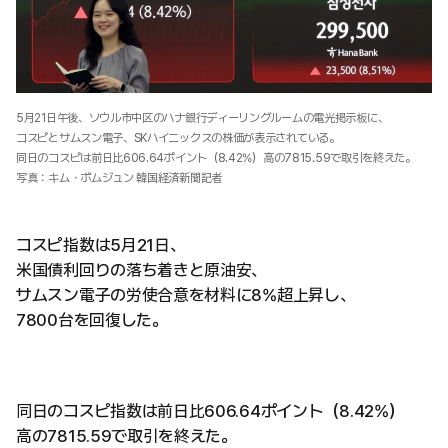
5月21日午後、ソウル市中区のハナ銀行ディーリングルームの電光掲示板に、
コスピとサムスン電子、SKハイニックスの株価が表示されている。
同日のコスピは前日比606.64ポイント（8.42%）高の7815.59で取引を終えた。
写真：キム・ボムジュン 韓国経済新聞記者
コスピ指数は5月21日、
米国債利回りの落ち着きと原油安、
サムスン電子の労使合意を材料に8%超上昇し、
7800台を回復した。
同日のコスピ指数は前日比606.64ポイント（8.42%）
高の7815.59で取引を終えた。