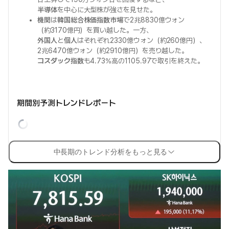
半導体
を中心に大型株が強さを見せた。
機関
は
韓国総合株価指数市場
で2兆8830億ウォン
（約3170億円）を買い越した。一方、
外国人
と
個人
はそれぞれ2330億ウォン（約260億円）、
2兆6470億ウォン（約2910億円）を売り越した。
コスダック指数
も4.73%高の1105.97で取引を終えた。
期間別予測トレンドレポート
中長期のトレンド分析をもっと見る