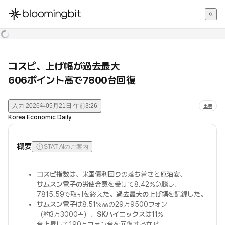
한국어
English
日本語
コスピ、上げ幅が過去最大
606ポイント高で7800台回復
入力
2026年05月21日 午前3:26
出典
Korea Economic Daily
概要
STAT AIのご案内
コスピ指数
は、米
国債利回り
の落ち着きと
原油安
、
サムスン電子の労使合意
を受けて8.42%急騰し、
7815.59で取引を終えた。
過去最大の上げ幅
を記録した。
サムスン電子
は8.51%高の29万9500ウォン
（約3万3000円）、
SKハイニックス
は11%
台上昇して190万ウォン台を回復するなど、