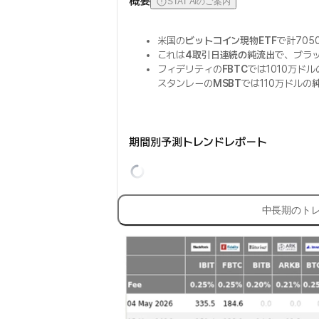
概要
STAT AIのご案内
米国の
ビットコイン現物ETF
で計705
これは
4取引日連続の純流出
で、ブラ
フィデリティの
FBTC
では1010万ド
スタンレーの
MSBT
では110万ドルの
期間別予測トレンドレポート
中長期のト