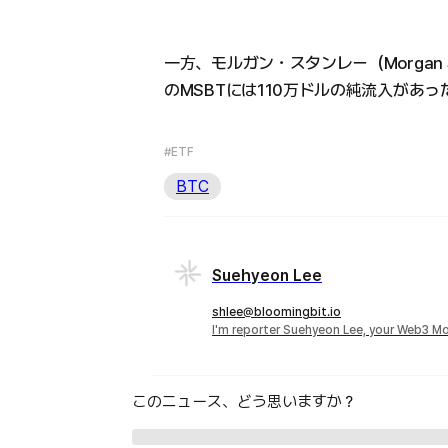
一方、モルガン・スタンレー（Morgan St
のMSBTには110万ドルの純流入があ
#ETF
BTC
Suehyeon Lee
shlee@bloomingbit.io
I'm reporter Suehyeon Lee, your Web3 Mo
このニュース、どう思いますか？