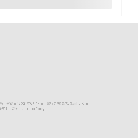
65
|
登録日: 2021年6月14日
|
発行者/編集者: Sanha Kim
マネージャー: Hanna Yang