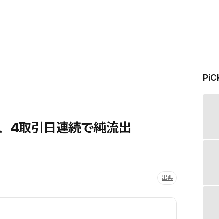
Pi
F、4取引日連続で純流出
出典