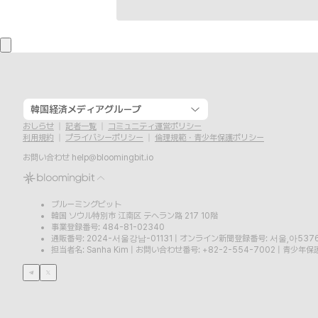
韓国経済メディアグループ
おしらせ
記者一覧
コミュニティ運営ポリシー
利用規約
プライバシーポリシー
倫理規範・青少年保護ポリシー
お問い合わせ
help@bloomingbit.io
ブルーミングビット
韓国 ソウル特別市 江南区 テヘラン路 217 10階
事業登録番号: 484-81-02340
通販番号: 2024-서울강남-01131
|
オンライン新聞登録番号: 서울,아537
担当者名: Sanha Kim
|
お問い合わせ番号: +82-2-554-7002
|
青少年保護