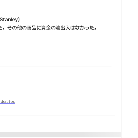
anley）
った。その他の商品に資金の流出入はなかった。
derator.