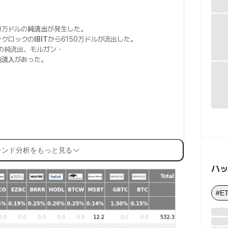
0万ドルの
純流出
が発生した。
ックロックの
IBIT
から6150万ドルが流出した。
ルの純流出、モルガン・
純流入
があった。
レンド分析をもっと見る
ハ
#E