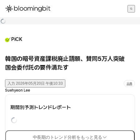
한국어
English
日本語
PiCK
韓国の暗号資産課税廃止請願、賛同5万人突破
国会委付託の要件満たす
入力
2026年05月20日 午後10:33
出典
Suehyeon Lee
期間別予測トレンドレポート
中長期のトレンド分析をもっと見る