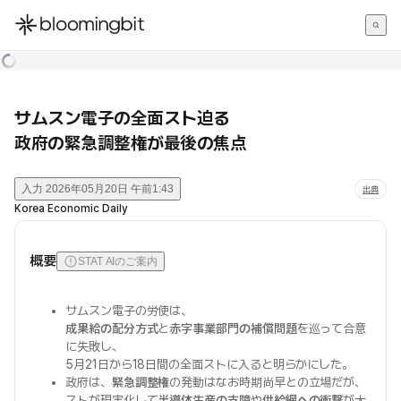
한국어
English
日本語
サムスン電子の全面スト迫る
政府の緊急調整権が最後の焦点
入力
2026年05月20日 午前1:43
出典
Korea Economic Daily
概要
STAT AIのご案内
サムスン電子の労使は、
成果給の配分方式
と
赤字事業部門の補償問題
を巡って合意
に失敗し、
5月21日から18日間の全面ストに入ると明らかにした。
政府は、
緊急調整権
の発動はなお時期尚早との立場だが、
ストが現実化して
半導体生産の支障
や
供給網への衝撃
が大