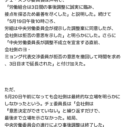
チェ・スンホ委員長は声明で、
「労働組合は3日間の事後調整に誠実に臨み、
接点を探るため最善を尽くした」と説明した。続けて
「5月19日午後10時ごろ、
労組は中央労働委員会が提示した調整案に同意したが、
会社側は拒否の意思を示した」と明らかにした。さらに
「中央労働委員長が調整不成立を宣言する直前、
会社側のヨ・
ミョング代表交渉委員が拒否の意思を撤回して時間を求め
、3日目まで延長された」と付け加えた。
ただ、
5月20日午前になっても会社側は最終的な立場を明らかに
しなかったという。チェ委員長は「会社側は
『意思決定ができていない』と繰り返すだけで、
最後まで立場を示さなかった。結局、
中央労働委員会の進行により事後調整は終了した」