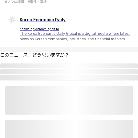
#マクロ経済
#事件・事故
Korea Economic Daily
hankyung@bloomingbit.io
The Korea Economic Daily Global is a digital media where latest
news on Korean companies, industries, and financial markets.
このニュース、どう思いますか？