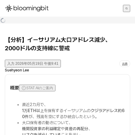
한국어
English
日本語
【分析】イーサリアム大口アドレス減少、
2000ドルの支持線に警戒
入力
2026年05月19日 午後9:41
出典
Suehyeon Lee
概要
STAT AIのご案内
直近2カ月で、
1万ETH以上
を保有するイーサリアムの
クジラアドレス約6
0件
が、残高を空にするか統合したという。
大口保有者の動きについて、
機関投資家の利益確定
や
資産の再配分
、
リスクを減らしている
ことを示し、