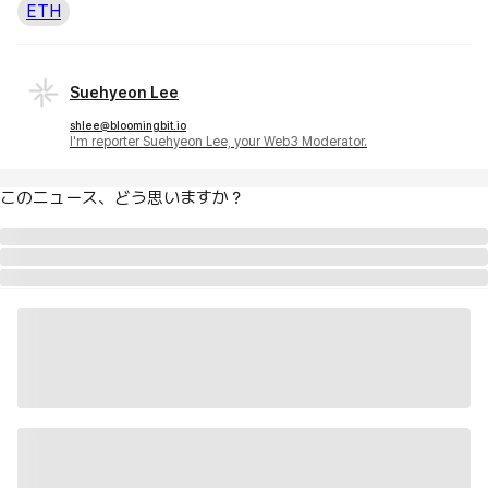
ETH
Suehyeon Lee
shlee@bloomingbit.io
I'm reporter Suehyeon Lee, your Web3 Moderator.
このニュース、どう思いますか？