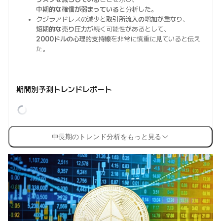
中期的な確信が弱まっている
と分析した。
クジラアドレスの減少と
取引所流入の増加
が重なり、
短期的な売り圧力
が続く可能性があるとして、
2000ドルの心理的支持線
を非常に慎重に見ていると伝え
た。
期間別予測トレンドレポート
中長期のトレンド分析をもっと見る