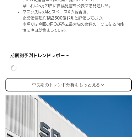
早ければ5月21日に
目論見書
を公表する見通しだ。
マスク氏はxAIとスペースXの統合後、
企業価値を約
1兆2500億ドル
と評価しており、
市場では今回のIPOが過去最大級の案件の一つになる可能
性に注目が集まっている。
期間別予測トレンドレポート
中長期のトレンド分析をもっと見る