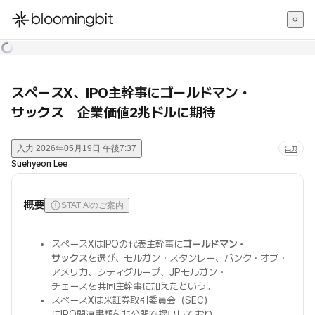
한국어
English
日本語
スペースX、IPO主幹事にゴールドマン・
サックス 企業価値2兆ドルに期待
入力
2026年05月19日 午後7:37
出典
Suehyeon Lee
概要
STAT AIのご案内
スペースXはIPOの代表主幹事に
ゴールドマン・
サックス
を選び、モルガン・スタンレー、バンク・オブ・
アメリカ、シティグループ、JPモルガン・
チェースを共同主幹事に加えたという。
スペースXは米証券取引委員会（SEC）
にIPO関連書類を非公開で提出しており、