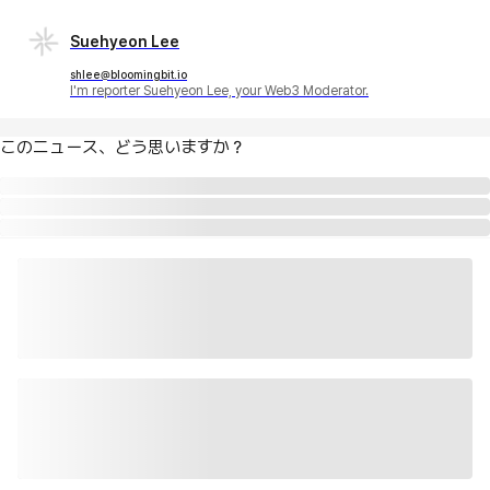
Suehyeon Lee
shlee@bloomingbit.io
I'm reporter Suehyeon Lee, your Web3 Moderator.
このニュース、どう思いますか？