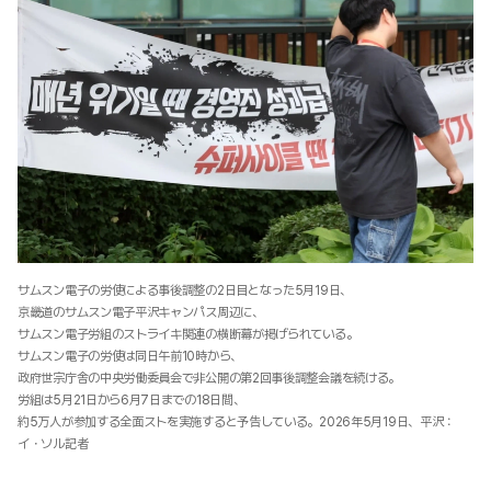
サムスン電子の労使による事後調整の2日目となった5月19日、
京畿道のサムスン電子平沢キャンパス周辺に、
サムスン電子労組のストライキ関連の横断幕が掲げられている。
サムスン電子の労使は同日午前10時から、
政府世宗庁舎の中央労働委員会で非公開の第2回事後調整会議を続ける。
労組は5月21日から6月7日までの18日間、
約5万人が参加する全面ストを実施すると予告している。2026年5月19日、平沢：
イ・ソル記者