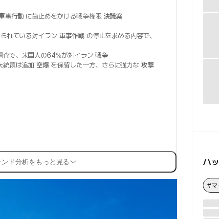
軍事行動
に歯止めをかける戦争権限
決議案
められている対イラン
軍事作戦
の停止を求める内容で、
調査で、米国人の64%が対イラン
戦争
大統領は追加
空爆
を保留した一方、さらに強力な
攻撃
ハ
レンド分析をもっと見る
#