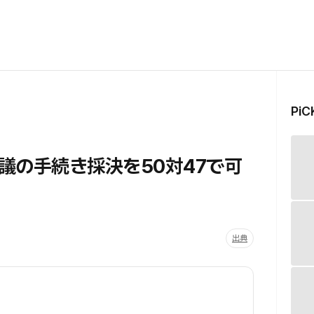
Pi
議の手続き採決を50対47で可
出典