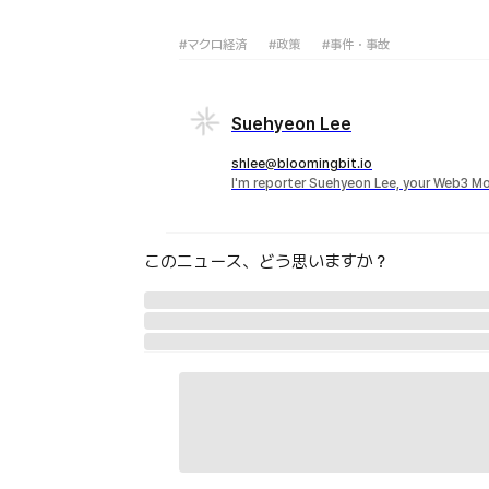
#マクロ経済
#政策
#事件・事故
Suehyeon Lee
shlee@bloomingbit.io
I'm reporter Suehyeon Lee, your Web3 Mo
このニュース、どう思いますか？