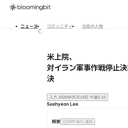
ニュース
コミュニティ
注目の人物
한국어
English
日本語
米上院、
対イラン軍事作戦停止決
決
入力
2026年05月19日 午後6:10
Suehyeon Lee
概要
STAT AIのご案内