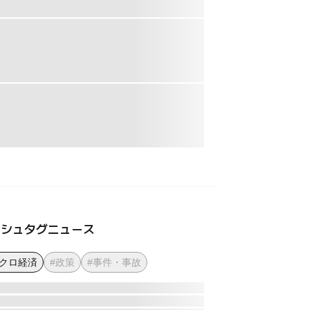
ッシュタグニュース
マクロ経済
#政策
#事件・事故