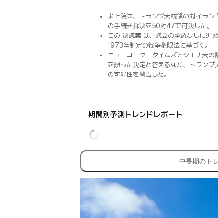
米上院は、トランプ大統領の対イラン
の手続き採決を50対47で可決した。
この
決議案
は、議会の承認なしに進
1973年制定の戦争権限法に基づく。
ニューヨーク・タイムズとシエナ大の
を誤った決定と答えるなか、トランプ
の可能性を警告した。
期間別予測トレンドレポート
中長期のト