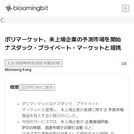
한국어
English
日本語
ポリマーケット、未上場企業の予測市場を開始
ナスダック・プライベート・マーケットと提携
入力
2026年05月19日 午前10:00
出典
Minseung Kang
概要
STAT AIのご案内
ポリマーケットはナスダック・プライベート・
マーケットと提携し、未上場企業の業績に関する
予測市場
商品を投入すると明らかにした。
今回のサービスでは、未上場企業の
企業価値評価
、
IPOの時期
、
流通市場での取引活動
など、
さまざまな事象を取引対象として提供すると説明した。